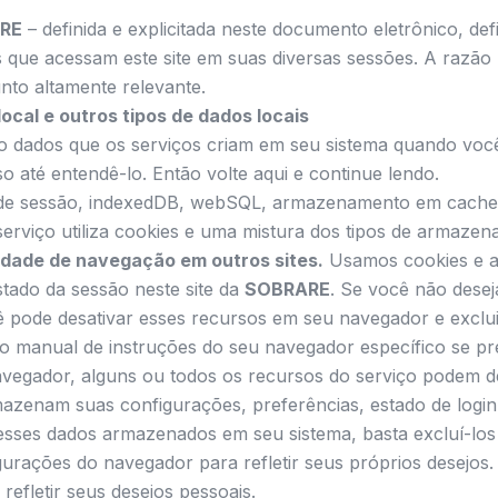
ARE
– definida e explicitada neste documento eletrônico, def
s que acessam este site em suas diversas sessões. A razã
nto altamente relevante.
cal e outros tipos de dados locais
 dados que os serviços criam em seu sistema quando você
o até entendê-lo. Então volte aqui e continue lendo.
 sessão, indexedDB, webSQL, armazenamento em cache e c
erviço utiliza cookies e uma mistura dos tipos de armaze
idade de navegação em outros sites.
Usamos cookies e a
stado da sessão neste site da
SOBRARE
. Se você não desej
ê pode desativar esses recursos em seu navegador e exclui
o manual de instruções do seu navegador específico se pre
vegador, alguns ou todos os recursos do serviço podem de
azenam suas configurações, preferências, estado de login
esses dados armazenados em seu sistema, basta excluí-los 
igurações do navegador para refletir seus próprios desejo
refletir seus desejos pessoais.