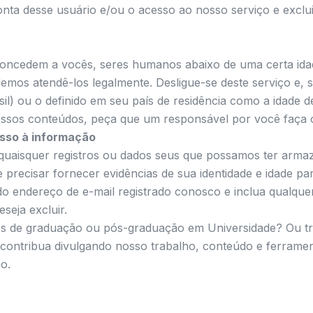
onta desse usuário e/ou o acesso ao nosso serviço e exclu
concedem a vocês, seres humanos abaixo de uma certa id
emos atendê-los legalmente. Desligue-se deste serviço e, s
sil) ou o definido em seu país de residência como a idade d
ossos conteúdos, peça que um responsável por você faça 
sso à informação
e quaisquer registros ou dados seus que possamos ter arm
recisar fornecer evidências de sua identidade e idade pa
ir do endereço de e-mail registrado conosco e inclua qualqu
seja excluir.
os de graduação ou pós-graduação em Universidade? Ou tr
 contribua divulgando nosso trabalho, conteúdo e ferrament
ão.